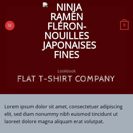
Passer
au
contenu
0
Lookbook
FLAT T-SHIRT COMPANY
Lorem ipsum dolor sit amet, consectetuer adipiscing
elit, sed diam nonummy nibh euismod tincidunt ut
laoreet dolore magna aliquam erat volutpat.