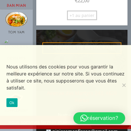
€
22,00
BAN MIAN
+1 au panier
TOM YAM
CHANGER DE RESTAURANT
DESSERTS
Nous utilisons des cookies pour vous garantir la
Tel: 0470 19 76 68
meilleure expérience sur notre site. Si vous continuez
à utiliser ce site, nous supposerons que vous êtes
BOISSONS
satisfait.
Avenue des Martyrs 242, 4620
Fléron
Ok
SUPPLÉMENT
Numéro d'entreprise:
réservation?
nous sommes fermés maintenant
voir le menu
BE1022803236