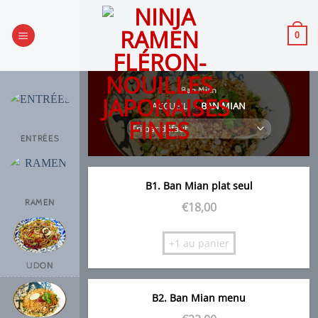
Passer
au
0
contenu
Ban Mian
ACCUEIL
/
BAN MIAN
ENTRÉES
B1. Ban Mian plat seul
RAMEN
€
18,00
+1 au panier
UDON
B2. Ban Mian menu