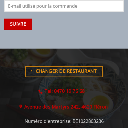
SUIVRE
CHANGER DE RESTAURANT
Tel: 0470 19 76 68
Avenue des Martyrs 242, 4620 Fléron
Numéro d'entreprise:
BE1022803236